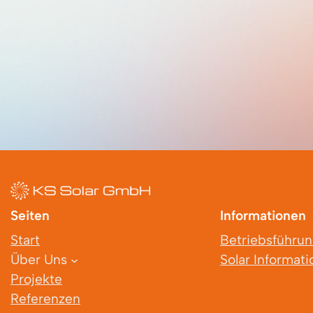
Seiten
Informationen
Start
Betriebsführu
Über Uns
Solar Informat
Projekte
Referenzen