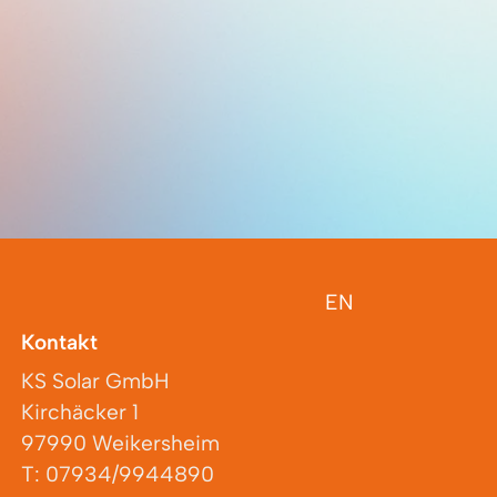
EN
Kontakt
KS Solar GmbH
Kirchäcker 1
97990 Weikersheim
T: 07934/9944890