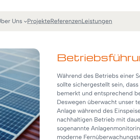
ber Uns
Projekte
Referenzen
Leistungen
Betriebsführ
Während des Betriebs einer So
sollte sichergestellt sein, das
bemerkt und entsprechend b
Deswegen überwacht unser te
Anlage während des Einspeiseb
nachhaltigen Betrieb mit daue
sogenannte Anlagenmonitorin
moderne Fernüberwachungste