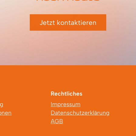
Jetzt kontaktieren
Rechtliches
ng
Impressum
ionen
Datenschutzerklärung
AGB