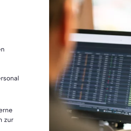
en
rsonal
erne
n zur